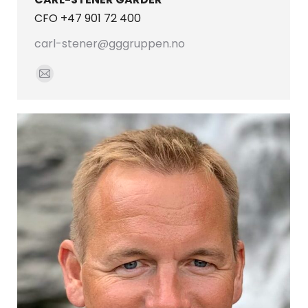
CFO +47 901 72 400
carl-stener@gggruppen.no
E-
mail