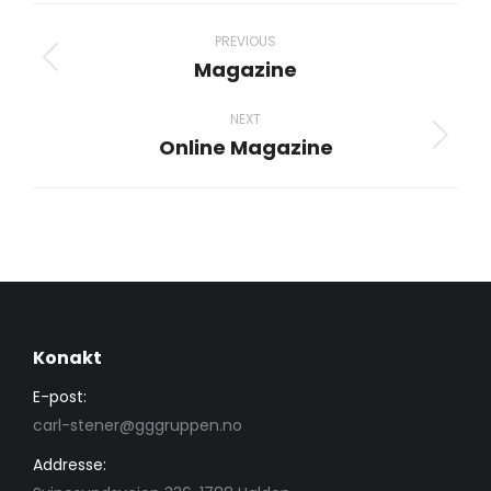
Project
navigation
PREVIOUS
Magazine
Previous
project:
NEXT
Online Magazine
Next
project:
Konakt
E-post:
carl-stener@gggruppen.no
Addresse: