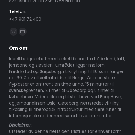
Svinesundsveien 336, 1788 Halden
Telefon:
+47 901 72 400
Find us on:
Mail
Website
page
page
Om oss
opens
opens
in
in
Ideell beliggenhet med enkel tilgang fra både land, luft,
jernbane og sjøveien. Området ligger mellom
new
new
Fredrikstad og Sarpsborg, i tilknytning til E6 som fanger
window
window
ca. 60 % av all veitrafikk inn til Norge. Oslo og store
flyplasser er omtrent en time unna, 15 minutter til
svenskegrensen, 2 timer til Gøteborg og 5 timer til
København. Videre tilgang til stor havn ved Borg Havn,
og jernbanelinjen Oslo-Gøteborg. Nettstedet vil tilby
tilkobling til fiberoptisk infrastruktur med flere ruter til
internasjonale noder med svært lave latensrater.
Disclaimer:
Utsteder av denne nettsiden fristilles for enhver form