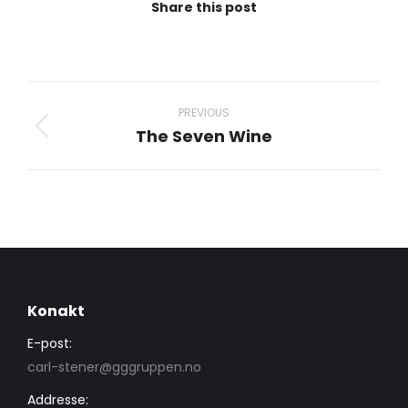
Share this post
Project
navigation
PREVIOUS
The Seven Wine
Previous
project:
Konakt
E-post:
carl-stener@gggruppen.no
Addresse: