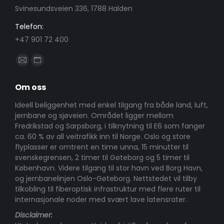
Svinesundsveien 336, 1788 Halden
Telefon:
+47 901 72 400
Find us on:
Mail
Website
page
page
Om oss
opens
opens
in
in
Ideell beliggenhet med enkel tilgang fra både land, luft,
jernbane og sjøveien. Området ligger mellom
new
new
Fredrikstad og Sarpsborg, i tilknytning til E6 som fanger
window
window
ca. 60 % av all veitrafikk inn til Norge. Oslo og store
flyplasser er omtrent en time unna, 15 minutter til
svenskegrensen, 2 timer til Gøteborg og 5 timer til
København. Videre tilgang til stor havn ved Borg Havn,
og jernbanelinjen Oslo-Gøteborg. Nettstedet vil tilby
tilkobling til fiberoptisk infrastruktur med flere ruter til
internasjonale noder med svært lave latensrater.
Disclaimer: