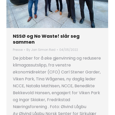
NSSØ og No Waste! slår seg
sammen
Presse
By
Jan Simon Rød
04/05/2022
De jobber for å øke gjenvinning og redusere
klimagassutslipp, fra venstre
økonomidirektør (CFO) Carl Stener Garder,
Viken Park, Tina Wågønes, ny daglig leder
NCCE, Natalia Mathisen, NCCE, Benedikte
Bekkevold Hansen, engasjert for Viken Park
og Ingar Skiaker, Fredrikstad
Næringsforening . Foto: Øivind Lågbu
Av Øivind Lågbu Norsk Senter for Sirkulær