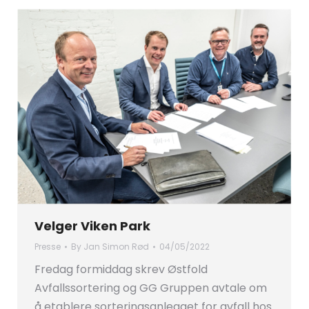
Velger Viken Park
Presse
By
Jan Simon Rød
04/05/2022
Fredag formiddag skrev Østfold
Avfallssortering og GG Gruppen avtale om
å etablere sorteringsanlegget for avfall hos