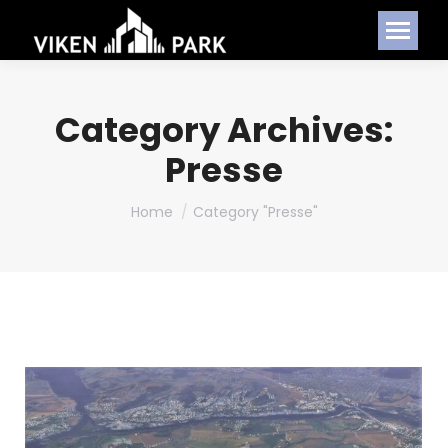
Category Archives:
Presse
You are here:
Home
Category "Presse"