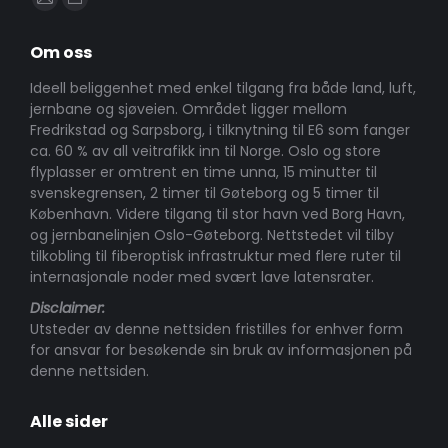
Mail
Website
page
page
Om oss
opens
opens
in
in
Ideell beliggenhet med enkel tilgang fra både land, luft,
jernbane og sjøveien. Området ligger mellom
new
new
Fredrikstad og Sarpsborg, i tilknytning til E6 som fanger
window
window
ca. 60 % av all veitrafikk inn til Norge. Oslo og store
flyplasser er omtrent en time unna, 15 minutter til
svenskegrensen, 2 timer til Gøteborg og 5 timer til
København. Videre tilgang til stor havn ved Borg Havn,
og jernbanelinjen Oslo-Gøteborg. Nettstedet vil tilby
tilkobling til fiberoptisk infrastruktur med flere ruter til
internasjonale noder med svært lave latensrater.
Disclaimer:
Utsteder av denne nettsiden fristilles for enhver form
for ansvar for besøkende sin bruk av informasjonen på
denne nettsiden.
Alle sider