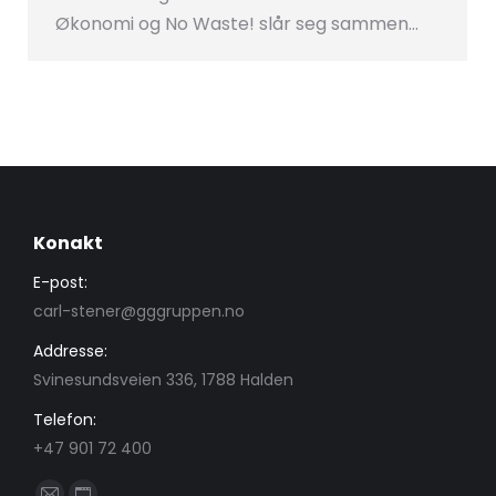
Økonomi og No Waste! slår seg sammen…
Konakt
E-post:
carl-stener@gggruppen.no
Addresse:
Svinesundsveien 336, 1788 Halden
Telefon:
+47 901 72 400
Find us on: